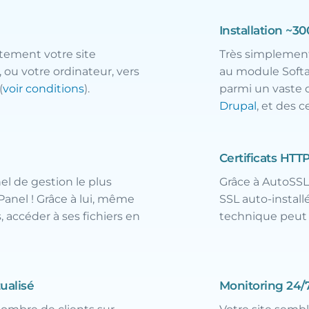
Installation ~3
tement votre site
Très simplement
 ou votre ordinateur, vers
au module Softa
(
voir conditions
).
parmi un vaste 
Drupal
, et des c
Certificats HTTP
el de gestion le plus
Grâce à AutoSSL,
Panel ! Grâce à lui, même
SSL auto-install
, accéder à ses fichiers en
technique peut 
ualisé
Monitoring 24/