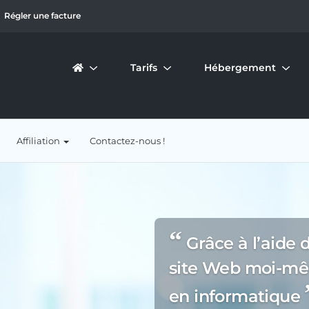
Régler une facture
Tarifs
Hébergement
Affiliation
Contactez-nous !
“
Grâce à l’aide 
site Web moi-mê
en informatique