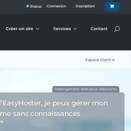
●
Connexion
Inscription
Status
Créer un site
Services
Contact
Espace client
Hébergement Web pour débutants
d’EasyHoster, je peux gérer mon
me sans connaissances
”