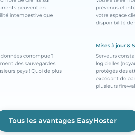
ombre de clients sur
Votre site sembl
currents peuvent en
prévenus et inte
bilité intempestive que
votre espace clie
disponibilité de
Mises à jour & 
e données corrompue ?
Serveurs consta
rement des sauvegardes
logicielles (noy
sieurs pays ! Quoi de plus
protégés des at
excédant de ban
plusieurs firewal
Tous les avantages EasyHoster