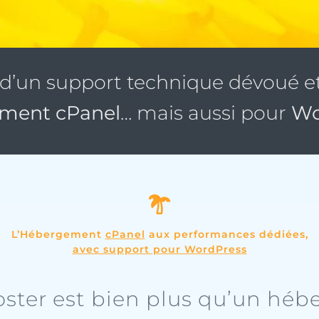
d’un support technique dévoué et 
ment cPanel
… mais aussi pour
Wo
L’Hébergement
cPanel
aux performances dédiées,
avec support pour WordPress
ster est bien plus qu’un hébe